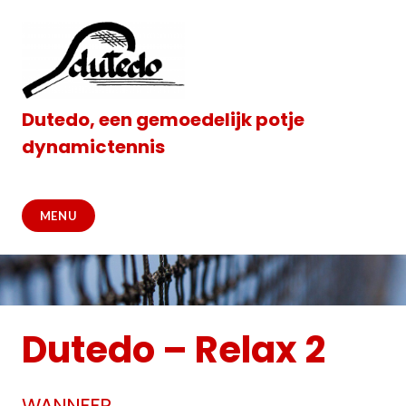
Meteen
naar
de
inhoud
Dutedo, een gemoedelijk potje
dynamictennis
MENU
Dutedo – Relax 2
WANNEER