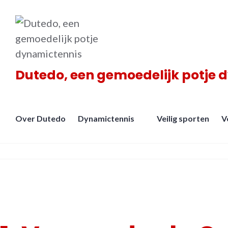
Meteen
naar
de
inhoud
Dutedo, een gemoedelijk potje 
Over Dutedo
Dynamictennis
Veilig sporten
V