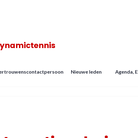
dynamictennis
ertrouwenscontactpersoon
Nieuwe leden
Agenda, 