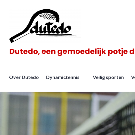
Meteen
naar
de
inhoud
Dutedo, een gemoedelijk potje 
Over Dutedo
Dynamictennis
Veilig sporten
V