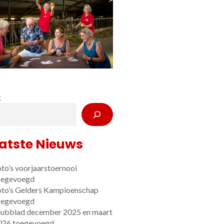
k
atste Nieuws
to’s voorjaarstoernooi
oegevoegd
oto’s Gelders Kampioenschap
oegevoegd
lubblad december 2025 en maart
026 toegevoegd