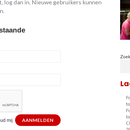
, log dan in. Nieuwe gebruikers kunnen
n.
staande
Zoe
La
Fo
t
F
t
ud mij
C
2