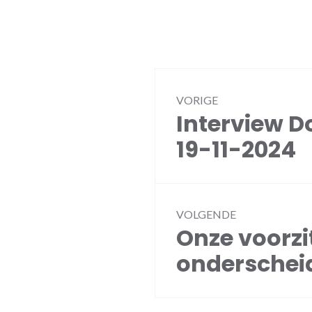
Bericht
VORIGE
navigatie
Interview D
Vorig
bericht:
19-11-2024
VOLGENDE
Onze voorzit
Volgend
bericht:
onderschei