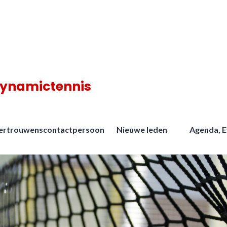
dynamictennis
ertrouwenscontactpersoon
Nieuwe leden
Agenda, 