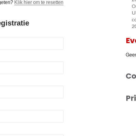
geten?
Klik hier om te resetten
O
U
c
gistratie
2
Ev
Gee
Co
Pr