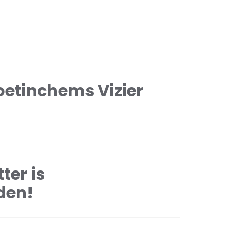
oetinchems Vizier
ter is
den!