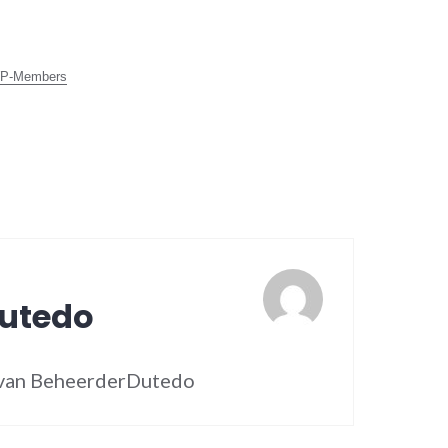
P-Members
utedo
n van BeheerderDutedo