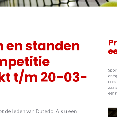
P
n en standen
e
mpetitie
Spor
kt t/m 20-03-
onts
eens 
zaal
een r
ot de leden van Dutedo. Als u een